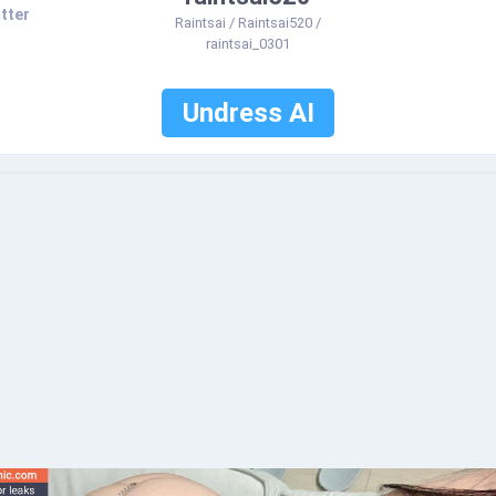
tter
Raintsai / Raintsai520 /
raintsai_0301
Undress AI