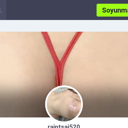
Soyunm
raintsai520