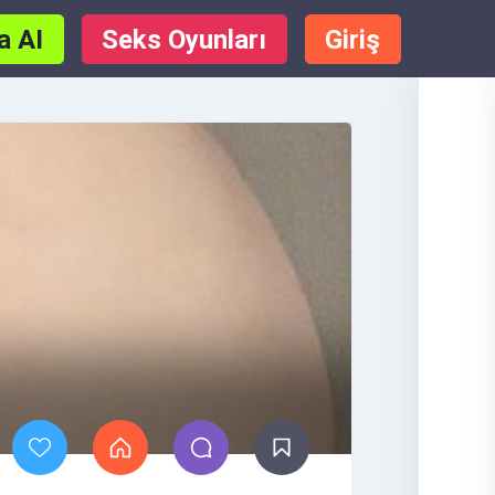
a AI
Seks Oyunları
Giriş