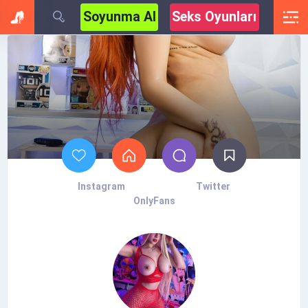
Soyunma AI
Seks Oyunları
Instagram
Twitter
OnlyFans