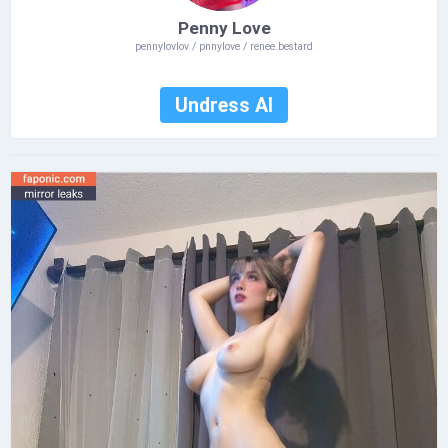
Penny Love
pennylovlov / pnnylove / renee.bestard
Undress AI